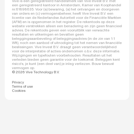
Vive is een geregistreerd handelsmerk van Vive Invest B.V. met
een geregistreerd kantoor in Amsterdam, Kamer van Koophandel
nr.61898635. Voor (a) bewaring, (a) het ontvangen en doorgeven
van orders en (c) vermogensbeheer, heeft Vive Invest B.V. een
licentie van de Nederlandse Autoriteit voor de Financiële Markten
(AFM) en is opgenomen in het register. De rekentools op deze
website verstrekken alleen een benadering en zijn geen financieel
advies. De rekentools geven een vooruitblik van verwachte
resultaten en uitkeringen en bevatten geen
beleggingsaanbeveling of beleggingsadvies (in de zin van 1:1
Wft), noch een aanbod of uitnodiging tot het nemen van financiële
beslissingen. Vive Invest B.V. draagt geen verantwoordelijkheid
voor de interpretatie of acties ondernomen o.b.v. deze informatie.
Wijzigingen en typefouten voorbehouden. Resultaten uit het
verleden bieden geen garantie voor de toekomst. Beleggen kent
risico's, je kunt (een deel van) je inleg verliezen. Bouw bewust
vermogen op.
© 2026 Vive Technology B.V.
Privacy
Terms of use
Cookies