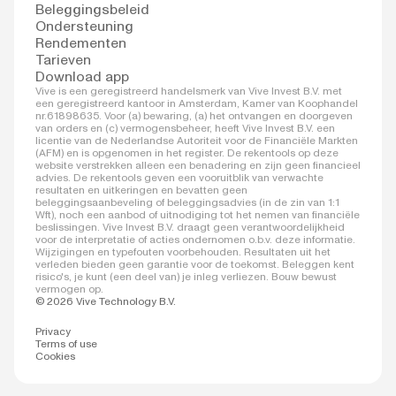
Beleggingsbeleid
Ondersteuning
Rendementen
Tarieven
Download app
Vive is een geregistreerd handelsmerk van Vive Invest B.V. met
een geregistreerd kantoor in Amsterdam, Kamer van Koophandel
nr.61898635. Voor (a) bewaring, (a) het ontvangen en doorgeven
van orders en (c) vermogensbeheer, heeft Vive Invest B.V. een
licentie van de Nederlandse Autoriteit voor de Financiële Markten
(AFM) en is opgenomen in het register. De rekentools op deze
website verstrekken alleen een benadering en zijn geen financieel
advies. De rekentools geven een vooruitblik van verwachte
resultaten en uitkeringen en bevatten geen
beleggingsaanbeveling of beleggingsadvies (in de zin van 1:1
Wft), noch een aanbod of uitnodiging tot het nemen van financiële
beslissingen. Vive Invest B.V. draagt geen verantwoordelijkheid
voor de interpretatie of acties ondernomen o.b.v. deze informatie.
Wijzigingen en typefouten voorbehouden. Resultaten uit het
verleden bieden geen garantie voor de toekomst. Beleggen kent
risico's, je kunt (een deel van) je inleg verliezen. Bouw bewust
vermogen op.
© 2026 Vive Technology B.V.
Privacy
Terms of use
Cookies