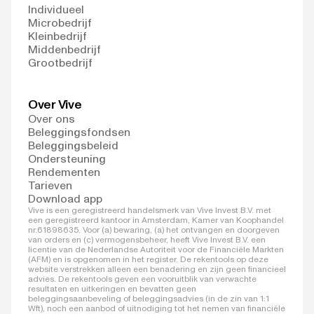
Individueel
Microbedrijf
Kleinbedrijf
Middenbedrijf
Grootbedrijf
Over Vive
Over ons
Beleggingsfondsen
Beleggingsbeleid
Ondersteuning
Rendementen
Tarieven
Download app
Vive is een geregistreerd handelsmerk van Vive Invest B.V. met
een geregistreerd kantoor in Amsterdam, Kamer van Koophandel
nr.61898635. Voor (a) bewaring, (a) het ontvangen en doorgeven
van orders en (c) vermogensbeheer, heeft Vive Invest B.V. een
licentie van de Nederlandse Autoriteit voor de Financiële Markten
(AFM) en is opgenomen in het register. De rekentools op deze
website verstrekken alleen een benadering en zijn geen financieel
advies. De rekentools geven een vooruitblik van verwachte
resultaten en uitkeringen en bevatten geen
beleggingsaanbeveling of beleggingsadvies (in de zin van 1:1
Wft), noch een aanbod of uitnodiging tot het nemen van financiële