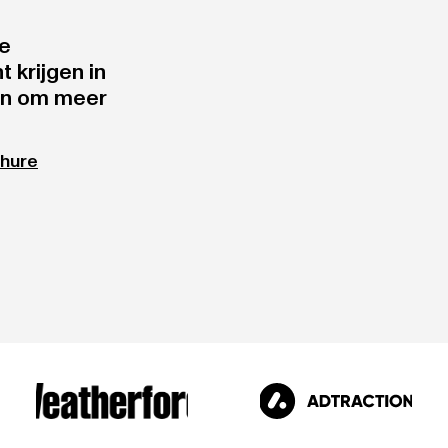
ie
 krijgen in
en om meer
hure