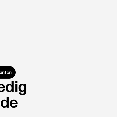
lanten
edig
 de