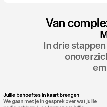
Van complex
M
In drie stappen
onoverzic
emp
Jullie behoeftes in kaart brengen
We gaan met je in gesprek over wat jullie