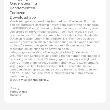
Ondersteuning
Rendementen
Tarieven
Download app
Vive is een geregistreerd handelsmerk van Vive Invest B.V. met
een geregistreerd kantoor in Amsterdam, Kamer van Koophandel
nr.61898635. Voor (a) bewaring, (a) het ontvangen en doorgeven
van orders en (c) vermogensbeheer, heeft Vive Invest B.V. een
licentie van de Nederlandse Autoriteit voor de Financiële Markten
(AFM) en is opgenomen in het register. De rekentools op deze
website verstrekken alleen een benadering en zijn geen financieel
advies. De rekentools geven een vooruitblik van verwachte
resultaten en uitkeringen en bevatten geen
beleggingsaanbeveling of beleggingsadvies (in de zin van 1:1
Wft), noch een aanbod of uitnodiging tot het nemen van financiële
beslissingen. Vive Invest B.V. draagt geen verantwoordelijkheid
voor de interpretatie of acties ondernomen o.b.v. deze informatie.
Wijzigingen en typefouten voorbehouden. Resultaten uit het
verleden bieden geen garantie voor de toekomst. Beleggen kent
risico's, je kunt (een deel van) je inleg verliezen. Bouw bewust
vermogen op.
© 2026 Vive Technology B.V.
Privacy
Terms of use
Cookies