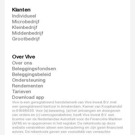
Klanten
Individueel
Microbedrijf
Kleinbedrijf
Middenbedrijf
Grootbedrijf
Over Vive
Over ons
Beleggingsfondsen
Beleggingsbeleid
Ondersteuning
Rendementen
Tarieven
Download app
Vive is een geregistreerd handelsmerk van Vive Invest B.V. met
een geregistreerd kantoor in Amsterdam, Kamer van Koophandel
nr.61898635. Voor (a) bewaring, (a) het ontvangen en doorgeven
van orders en (c) vermogensbeheer, heeft Vive Invest B.V. een
licentie van de Nederlandse Autoriteit voor de Financiële Markten
(AFM) en is opgenomen in het register. De rekentools op deze
website verstrekken alleen een benadering en zijn geen financieel
advies. De rekentools geven een vooruitblik van verwachte