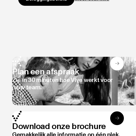
Plan een afspraak
Zie in 30 minuten hoe Vive werkt voor
jouw team.
Download onze brochure
Gemakkelijk alle informatie op één plek.