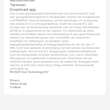
Rendementen
Tarieven
Download app
Vive is een geregistreerd handelsmerk van Vive Invest B.V. met
een geregistreerd kantoor in Amsterdam, Kamer van Koophandel
nr.61898635. Voor (a) bewaring, (a) het ontvangen en doorgeven
van orders en (c) vermogensbeheer, heeft Vive Invest B.V. een
licentie van de Nederlandse Autoriteit voor de Financiële Markten
(AFM) en is opgenomen in het register. De rekentools op deze
website verstrekken alleen een benadering en zijn geen financieel
advies. De rekentools geven een vooruitblik van verwachte
resultaten en uitkeringen en bevatten geen
beleggingsaanbeveling of beleggingsadvies (in de zin van 1:1
Wft), noch een aanbod of uitnodiging tot het nemen van financiële
beslissingen. Vive Invest B.V. draagt geen verantwoordelijkheid
voor de interpretatie of acties ondernomen o.b.v. deze informatie.
Wijzigingen en typefouten voorbehouden. Resultaten uit het
verleden bieden geen garantie voor de toekomst. Beleggen kent
risico's, je kunt (een deel van) je inleg verliezen. Bouw bewust
vermogen op.
© 2026 Vive Technology B.V.
Privacy
Terms of use
Cookies