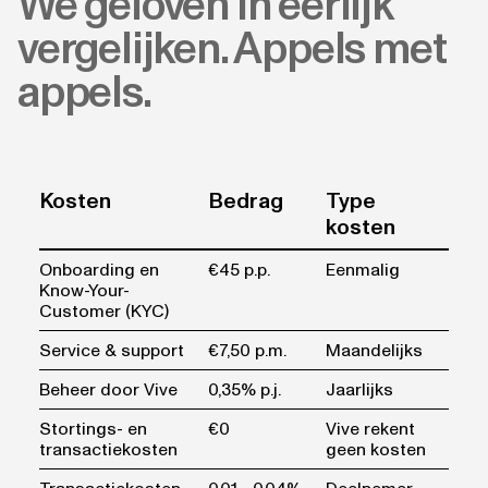
We geloven in eerlijk
vergelijken. Appels met
appels.
Kosten
Bedrag
Type
kosten
Onboarding en
€45 p.p.
Eenmalig
Know-Your-
Customer (KYC)
Service & support
€7,50 p.m.
Maandelijks
Beheer door Vive
0,35% p.j.
Jaarlijks
Stortings- en
€0
Vive rekent
transactiekosten
geen kosten