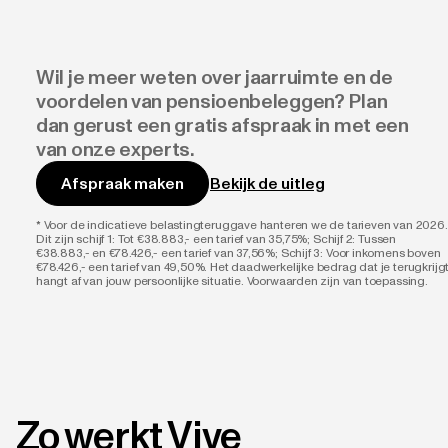
Wil je meer weten over jaarruimte en de
voordelen van pensioenbeleggen? Plan
dan gerust een gratis afspraak in met een
van onze experts.
Bekijk de uitleg
Afspraak maken
*
Voor de indicatieve belastingteruggave hanteren we de tarieven van 2026.
Dit zijn schijf 1: Tot €38.883,- een tarief van 35,75%; Schijf 2: Tussen
€38.883,- en €78.426,- een tarief van 37,56%; Schijf 3: Voor inkomens boven
€78.426,- een tarief van 49,50%. Het daadwerkelijke bedrag dat je terugkrijgt
hangt af van jouw persoonlijke situatie. Voorwaarden zijn van toepassing.
Zo werkt Vive