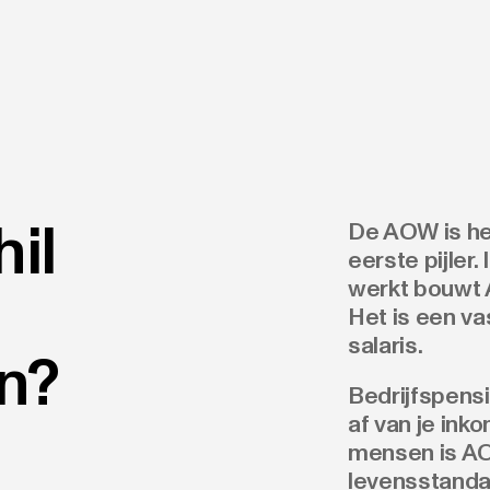
hil
De AOW is he
eerste pijler
werkt bouwt 
Het is een va
salaris.
n?
Bedrijfspens
af van je ink
mensen is AO
levensstanda