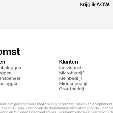
krijg ik AOW
.
komst
en
Klanten
nbeleggen
Individueel
eggen
Microbedrijf
ensbeheer
Kleinbedrijf
 beleggen
Middenbedrijf
Grootbedrijf
V. met een geregistreerd kantoor in Amsterdam, Kamer van Koophandel n
nvest B.V. een licentie van de Nederlandse Autoriteit voor de Financi
ring en zijn geen financieel advies. De rekentools geven een vooruitb