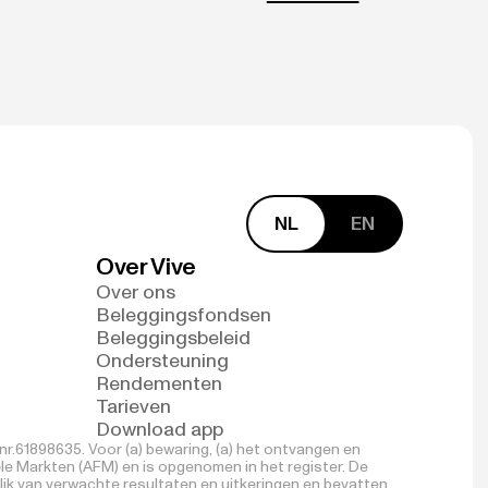
NL
EN
Over Vive
Over ons
Beleggingsfondsen
Beleggingsbeleid
Ondersteuning
Rendementen
Tarieven
Download app
r.61898635. Voor (a) bewaring, (a) het ontvangen en
ële Markten (AFM) en is opgenomen in het register. De
lik van verwachte resultaten en uitkeringen en bevatten