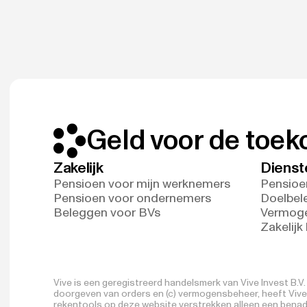
Geld voor de toe
Zakelijk
Dienst
Pensioen voor mijn werknemers
Pensioe
Pensioen voor ondernemers
Doelbel
Beleggen voor BVs
Vermog
Zakelijk
Vive is een geregistreerd handelsmerk van Vive Invest B.
doorgeven van orders en (c) vermogensbeheer, heeft Vive I
rekentools op deze website verstrekken alleen een benade