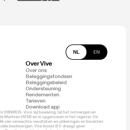
NL
EN
Over Vive
Over ons
Beleggingsfondsen
Beleggingsbeleid
Ondersteuning
Rendementen
Tarieven
Download app
r.61898635. Voor (a) bewaring, (a) het ontvangen en
ële Markten (AFM) en is opgenomen in het register. De
lik van verwachte resultaten en uitkeringen en bevatten
ële beslissingen. Vive Invest B.V. draagt geen