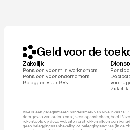
Geld voor de toe
Zakelijk
Dienst
Pensioen voor mijn werknemers
Pensioe
Pensioen voor ondernemers
Doelbel
Beleggen voor BVs
Vermog
Zakelijk
Vive is een geregistreerd handelsmerk van Vive Invest B.
doorgeven van orders en (c) vermogensbeheer, heeft Vive I
rekentools op deze website verstrekken alleen een benade
geen beleggingsaanbeveling of beleggingsadvies (in de zin