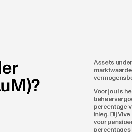
der
Assets under
marktwaarde 
vermogensbe
AuM)?
Voor jou is h
beheervergoe
percentage v
inleg. Bij Viv
voor pensioen
percentages