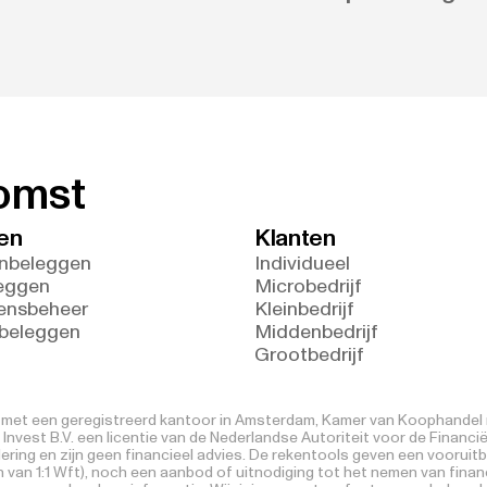
komst
en
Klanten
nbeleggen
Individueel
eggen
Microbedrijf
ensbeheer
Kleinbedrijf
 beleggen
Middenbedrijf
Grootbedrijf
V. met een geregistreerd kantoor in Amsterdam, Kamer van Koophandel n
nvest B.V. een licentie van de Nederlandse Autoriteit voor de Financi
ring en zijn geen financieel advies. De rekentools geven een vooruitb
 van 1:1 Wft), noch een aanbod of uitnodiging tot het nemen van financi