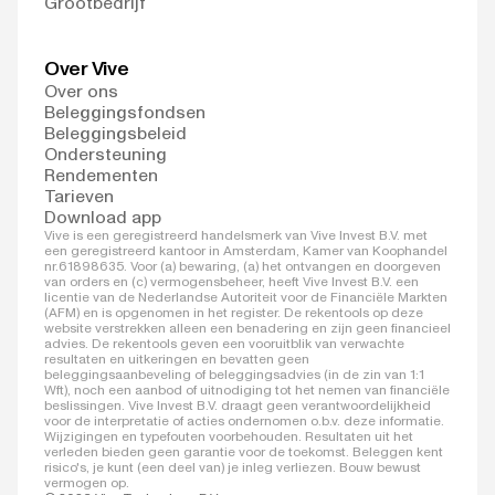
Grootbedrijf
Over Vive
Over ons
Beleggingsfondsen
Beleggingsbeleid
Ondersteuning
Rendementen
Tarieven
Download app
Vive is een geregistreerd handelsmerk van Vive Invest B.V. met
een geregistreerd kantoor in Amsterdam, Kamer van Koophandel
nr.61898635. Voor (a) bewaring, (a) het ontvangen en doorgeven
van orders en (c) vermogensbeheer, heeft Vive Invest B.V. een
licentie van de Nederlandse Autoriteit voor de Financiële Markten
(AFM) en is opgenomen in het register. De rekentools op deze
website verstrekken alleen een benadering en zijn geen financieel
advies. De rekentools geven een vooruitblik van verwachte
resultaten en uitkeringen en bevatten geen
beleggingsaanbeveling of beleggingsadvies (in de zin van 1:1
Wft), noch een aanbod of uitnodiging tot het nemen van financiële
beslissingen. Vive Invest B.V. draagt geen verantwoordelijkheid
voor de interpretatie of acties ondernomen o.b.v. deze informatie.
Wijzigingen en typefouten voorbehouden. Resultaten uit het
verleden bieden geen garantie voor de toekomst. Beleggen kent
risico's, je kunt (een deel van) je inleg verliezen. Bouw bewust
vermogen op.