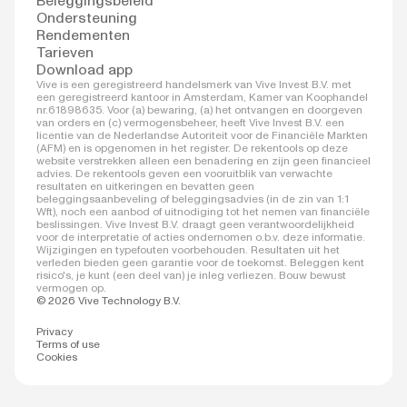
Beleggingsbeleid
Ondersteuning
Rendementen
Tarieven
Download app
Vive is een geregistreerd handelsmerk van Vive Invest B.V. met
een geregistreerd kantoor in Amsterdam, Kamer van Koophandel
nr.61898635. Voor (a) bewaring, (a) het ontvangen en doorgeven
van orders en (c) vermogensbeheer, heeft Vive Invest B.V. een
licentie van de Nederlandse Autoriteit voor de Financiële Markten
(AFM) en is opgenomen in het register. De rekentools op deze
website verstrekken alleen een benadering en zijn geen financieel
advies. De rekentools geven een vooruitblik van verwachte
resultaten en uitkeringen en bevatten geen
beleggingsaanbeveling of beleggingsadvies (in de zin van 1:1
Wft), noch een aanbod of uitnodiging tot het nemen van financiële
beslissingen. Vive Invest B.V. draagt geen verantwoordelijkheid
voor de interpretatie of acties ondernomen o.b.v. deze informatie.
Wijzigingen en typefouten voorbehouden. Resultaten uit het
verleden bieden geen garantie voor de toekomst. Beleggen kent
risico's, je kunt (een deel van) je inleg verliezen. Bouw bewust
vermogen op.
© 2026 Vive Technology B.V.
Privacy
Terms of use
Cookies