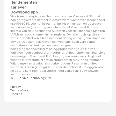
Rendementen
Tarieven
Download app
Vive is een geregistreerd handelsmerk van Vive Invest B.V. met
een geregistreerd kantoor in Amsterdam, Kamer van Koophandel
nr.61898635. Voor (a) bewaring, (a) het ontvangen en doorgeven
van orders en (c) vermogensbeheer, heeft Vive Invest B.V. een
licentie van de Nederlandse Autoriteit voor de Financiële Markten
(AFM) en is opgenomen in het register. De rekentools op deze
website verstrekken alleen een benadering en zijn geen financieel
advies. De rekentools geven een vooruitblik van verwachte
resultaten en uitkeringen en bevatten geen
beleggingsaanbeveling of beleggingsadvies (in de zin van 1:1
Wft), noch een aanbod of uitnodiging tot het nemen van financiële
beslissingen. Vive Invest B.V. draagt geen verantwoordelijkheid
voor de interpretatie of acties ondernomen o.b.v. deze informatie.
Wijzigingen en typefouten voorbehouden. Resultaten uit het
verleden bieden geen garantie voor de toekomst. Beleggen kent
risico's, je kunt (een deel van) je inleg verliezen. Bouw bewust
vermogen op.
© 2026 Vive Technology B.V.
Privacy
Terms of use
Cookies