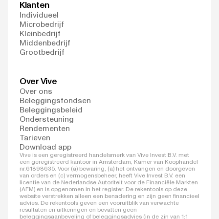
Klanten
Individueel
Microbedrijf
Kleinbedrijf
Middenbedrijf
Grootbedrijf
Over Vive
Over ons
Beleggingsfondsen
Beleggingsbeleid
Ondersteuning
Rendementen
Tarieven
Download app
Vive is een geregistreerd handelsmerk van Vive Invest B.V. met
een geregistreerd kantoor in Amsterdam, Kamer van Koophandel
nr.61898635. Voor (a) bewaring, (a) het ontvangen en doorgeven
van orders en (c) vermogensbeheer, heeft Vive Invest B.V. een
licentie van de Nederlandse Autoriteit voor de Financiële Markten
(AFM) en is opgenomen in het register. De rekentools op deze
website verstrekken alleen een benadering en zijn geen financieel
advies. De rekentools geven een vooruitblik van verwachte
resultaten en uitkeringen en bevatten geen
beleggingsaanbeveling of beleggingsadvies (in de zin van 1:1