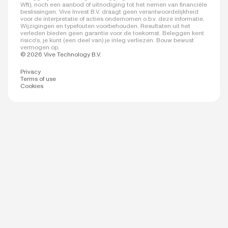
Wft), noch een aanbod of uitnodiging tot het nemen van financiële
beslissingen. Vive Invest B.V. draagt geen verantwoordelijkheid
voor de interpretatie of acties ondernomen o.b.v. deze informatie.
Wijzigingen en typefouten voorbehouden. Resultaten uit het
verleden bieden geen garantie voor de toekomst. Beleggen kent
risico's, je kunt (een deel van) je inleg verliezen. Bouw bewust
vermogen op.
© 2026 Vive Technology B.V.
Privacy
Terms of use
Cookies