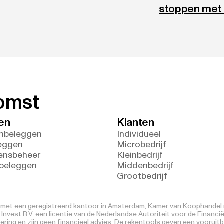
stoppen met
komst
en
Klanten
nbeleggen
Individueel
eggen
Microbedrijf
ensbeheer
Kleinbedrijf
 beleggen
Middenbedrijf
Grootbedrijf
V. met een geregistreerd kantoor in Amsterdam, Kamer van Koophandel n
nvest B.V. een licentie van de Nederlandse Autoriteit voor de Financi
ring en zijn geen financieel advies. De rekentools geven een vooruitb