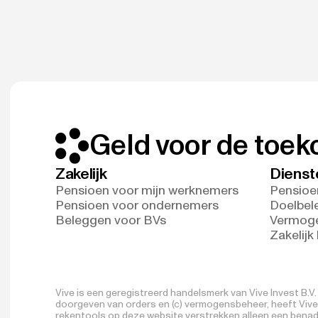
Geld voor de toe
Zakelijk
Dienst
Pensioen voor mijn werknemers
Pensioe
Pensioen voor ondernemers
Doelbel
Beleggen voor BVs
Vermog
Zakelijk
Vive is een geregistreerd handelsmerk van Vive Invest B.
doorgeven van orders en (c) vermogensbeheer, heeft Vive I
rekentools op deze website verstrekken alleen een benade