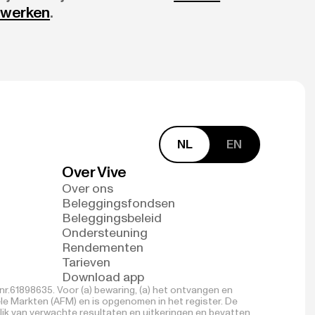
 werken
.
NL
EN
Over Vive
Over ons
Beleggingsfondsen
Beleggingsbeleid
Ondersteuning
Rendementen
Tarieven
Download app
r.61898635. Voor (a) bewaring, (a) het ontvangen en
ële Markten (AFM) en is opgenomen in het register. De
lik van verwachte resultaten en uitkeringen en bevatten