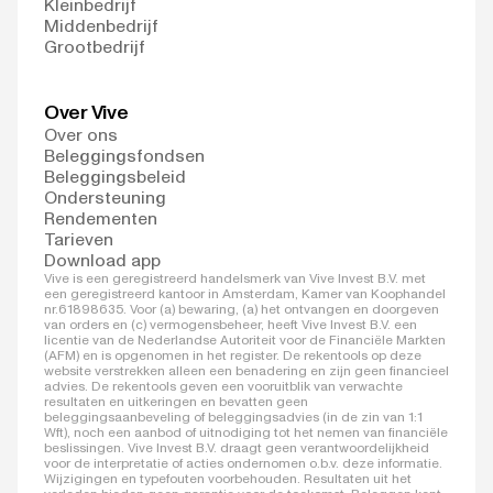
Kleinbedrijf
Middenbedrijf
Grootbedrijf
Over Vive
Over ons
Beleggingsfondsen
Beleggingsbeleid
Ondersteuning
Rendementen
Tarieven
Download app
Vive is een geregistreerd handelsmerk van Vive Invest B.V. met
een geregistreerd kantoor in Amsterdam, Kamer van Koophandel
nr.61898635. Voor (a) bewaring, (a) het ontvangen en doorgeven
van orders en (c) vermogensbeheer, heeft Vive Invest B.V. een
licentie van de Nederlandse Autoriteit voor de Financiële Markten
(AFM) en is opgenomen in het register. De rekentools op deze
website verstrekken alleen een benadering en zijn geen financieel
advies. De rekentools geven een vooruitblik van verwachte
resultaten en uitkeringen en bevatten geen
beleggingsaanbeveling of beleggingsadvies (in de zin van 1:1
Wft), noch een aanbod of uitnodiging tot het nemen van financiële
beslissingen. Vive Invest B.V. draagt geen verantwoordelijkheid
voor de interpretatie of acties ondernomen o.b.v. deze informatie.
Wijzigingen en typefouten voorbehouden. Resultaten uit het