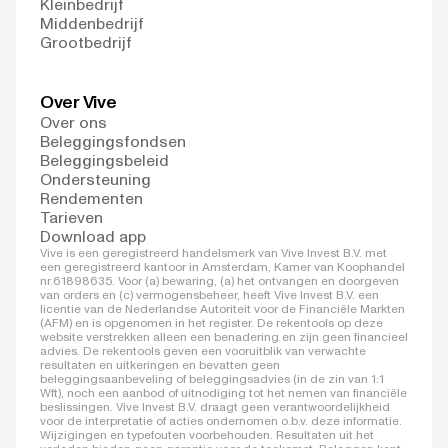
Kleinbedrijf
Middenbedrijf
Grootbedrijf
Over Vive
Over ons
Beleggingsfondsen
Beleggingsbeleid
Ondersteuning
Rendementen
Tarieven
Download app
Vive is een geregistreerd handelsmerk van Vive Invest B.V. met
een geregistreerd kantoor in Amsterdam, Kamer van Koophandel
nr.61898635. Voor (a) bewaring, (a) het ontvangen en doorgeven
van orders en (c) vermogensbeheer, heeft Vive Invest B.V. een
licentie van de Nederlandse Autoriteit voor de Financiële Markten
(AFM) en is opgenomen in het register. De rekentools op deze
website verstrekken alleen een benadering en zijn geen financieel
advies. De rekentools geven een vooruitblik van verwachte
resultaten en uitkeringen en bevatten geen
beleggingsaanbeveling of beleggingsadvies (in de zin van 1:1
Wft), noch een aanbod of uitnodiging tot het nemen van financiële
beslissingen. Vive Invest B.V. draagt geen verantwoordelijkheid
voor de interpretatie of acties ondernomen o.b.v. deze informatie.
Wijzigingen en typefouten voorbehouden. Resultaten uit het