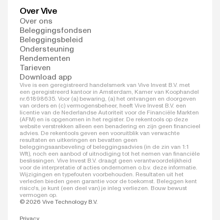
Over Vive
Over ons
Beleggingsfondsen
Beleggingsbeleid
Ondersteuning
Rendementen
Tarieven
Download app
Vive is een geregistreerd handelsmerk van Vive Invest B.V. met
een geregistreerd kantoor in Amsterdam, Kamer van Koophandel
nr.61898635. Voor (a) bewaring, (a) het ontvangen en doorgeven
van orders en (c) vermogensbeheer, heeft Vive Invest B.V. een
licentie van de Nederlandse Autoriteit voor de Financiële Markten
(AFM) en is opgenomen in het register. De rekentools op deze
website verstrekken alleen een benadering en zijn geen financieel
advies. De rekentools geven een vooruitblik van verwachte
resultaten en uitkeringen en bevatten geen
beleggingsaanbeveling of beleggingsadvies (in de zin van 1:1
Wft), noch een aanbod of uitnodiging tot het nemen van financiële
beslissingen. Vive Invest B.V. draagt geen verantwoordelijkheid
voor de interpretatie of acties ondernomen o.b.v. deze informatie.
Wijzigingen en typefouten voorbehouden. Resultaten uit het
verleden bieden geen garantie voor de toekomst. Beleggen kent
risico's, je kunt (een deel van) je inleg verliezen. Bouw bewust
vermogen op.
© 2026 Vive Technology B.V.
Privacy