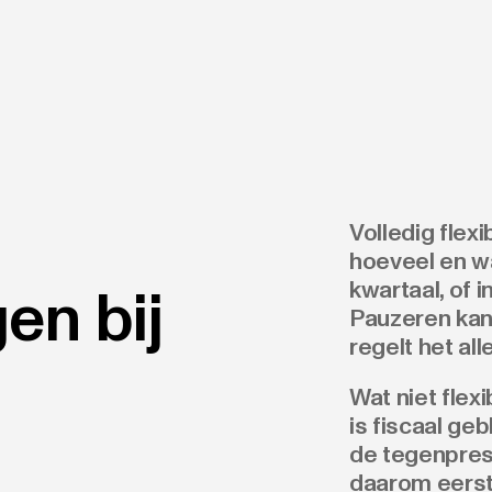
Volledig flexi
hoeveel en wa
kwartaal, of i
en bij
Pauzeren kan
regelt het all
Wat niet flexi
is fiscaal ge
de tegenprest
daarom eerst