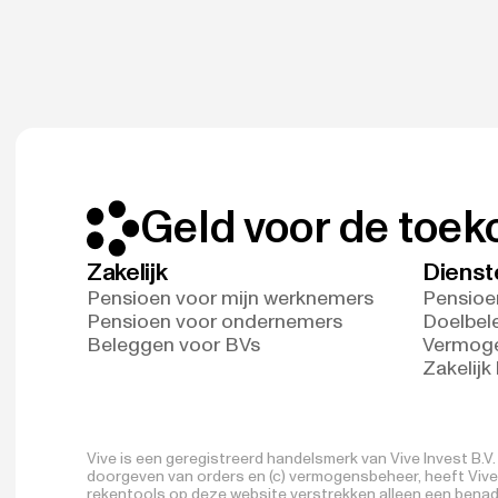
Geld voor de toe
Zakelijk
Dienst
Pensioen voor mijn werknemers
Pensioe
Pensioen voor ondernemers
Doelbel
Beleggen voor BVs
Vermog
Zakelijk
Vive is een geregistreerd handelsmerk van Vive Invest B.
doorgeven van orders en (c) vermogensbeheer, heeft Vive I
rekentools op deze website verstrekken alleen een benade