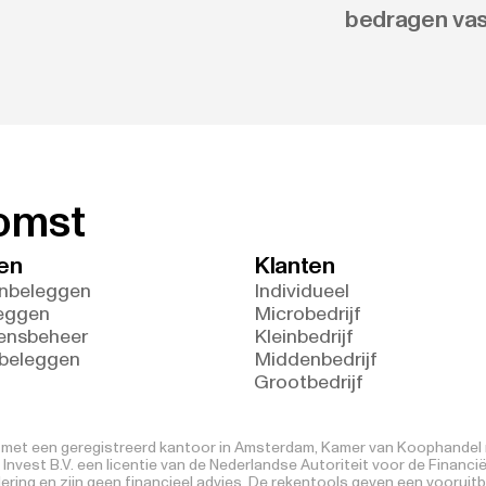
bedragen vas
komst
en
Klanten
nbeleggen
Individueel
eggen
Microbedrijf
ensbeheer
Kleinbedrijf
 beleggen
Middenbedrijf
Grootbedrijf
V. met een geregistreerd kantoor in Amsterdam, Kamer van Koophandel n
nvest B.V. een licentie van de Nederlandse Autoriteit voor de Financi
ring en zijn geen financieel advies. De rekentools geven een vooruitb