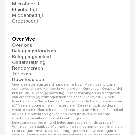
Microbedrijf
Kleinbedrijf
Middenbedrijf
Grootbedrijf
Over Vive
Over ons
Beleggingsfondsen
Beleggingsbeleid
Ondersteuning
Rendementen
Tarieven
Download app
Vive is een geregistreerd handelsmerk van Vive Invest B.V. met
een geregistreerd kantoor in Amsterdam, Kamer van Koophandel
nr.61898635. Voor (a) bewaring, (a) het ontvangen en doorgeven
van orders en (c) vermogensbeheer, heeft Vive Invest B.V. een
licentie van de Nederlandse Autoriteit voor de Financiële Markten
(AFM) en is opgenomen in het register. De rekentools op deze
website verstrekken alleen een benadering en zijn geen financieel
advies. De rekentools geven een vooruitblik van verwachte
resultaten en uitkeringen en bevatten geen
beleggingsaanbeveling of beleggingsadvies (in de zin van 1:1
Wft), noch een aanbod of uitnodiging tot het nemen van financiële
beslissingen. Vive Invest B.V. draagt geen verantwoordelijkheid