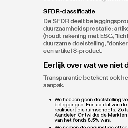
SFDR-classificatie
De SFDR deelt beleggingsprod
duurzaamheidsprestatie: artikel
(houdt rekening met ESG, "lichtg
duurzame doelstelling, "donkerg
een
artikel 8-product.
Eerlijk over wat we niet
Transparantie betekent ook hel
aanpak.
We hebben geen doelstelling 
beleggingen. Een aantal van de
realiseert die ruimschoots. Zo 
Aandelen Ontwikkelde Markten e
van het fonds 8,5% was.
We nemen de ongunstige effec