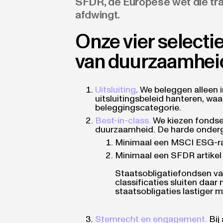
SFDR, de Europese wet die tr
afdwingt.
Onze vier selectie
van duurzaamhei
Uitsluiting
. We beleggen alleen 
uitsluitingsbeleid hanteren, waa
beleggingscategorie.
Best-in-class.
We kiezen fondsen
duurzaamheid. De harde onderg
Minimaal een MSCI ESG-r
Minimaal een SFDR artikel 8
Staatsobligatiefondsen va
classificaties sluiten daa
staatsobligaties lastiger m
Stemrecht en engagement.
Bij