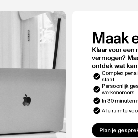
Maak e
Klaar voor een
vermogen? Maak 
ontdek wat kan 
Complex pensio
staat
Persoonlijk ges
werkenemers
In 30 minuten 
Alle ruimte vo
Plan je gespre