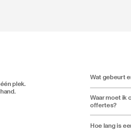
Wat gebeurt er
 één plek.
 hand.
Waar moet ik op
offertes?
Hoe lang is ee