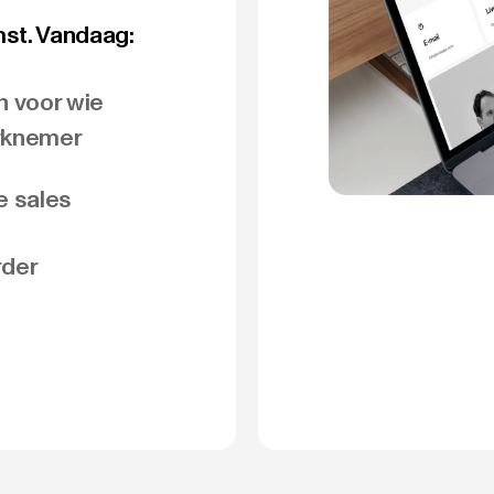
mst. Vandaag:
n voor wie
erknemer
e sales
rder