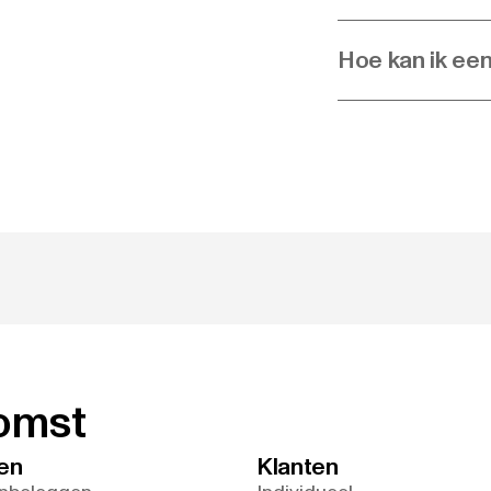
Hoe kan ik ee
komst
en
Klanten