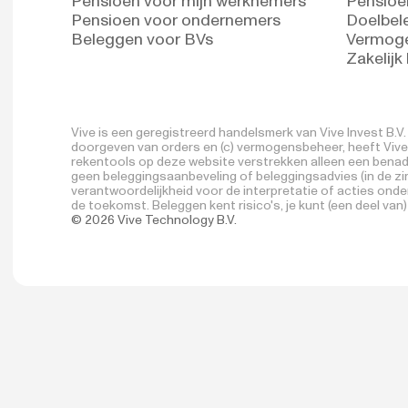
Pensioen voor mijn werknemers
Pensioe
Pensioen voor ondernemers
Doelbel
Beleggen voor BVs
Vermog
Zakelijk
Vive is een geregistreerd handelsmerk van Vive Invest B.
doorgeven van orders en (c) vermogensbeheer, heeft Vive I
rekentools op deze website verstrekken alleen een benade
geen beleggingsaanbeveling of beleggingsadvies (in de zin
verantwoordelijkheid voor de interpretatie of acties ond
de toekomst. Beleggen kent risico's, je kunt (een deel van
© 2026 Vive Technology B.V.