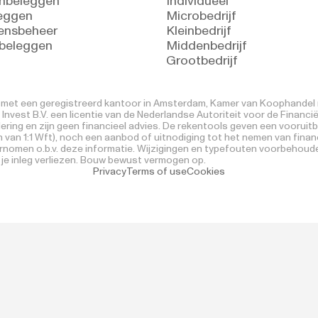
nbeleggen
Individueel
eggen
Microbedrijf
ensbeheer
Kleinbedrijf
 beleggen
Middenbedrijf
Grootbedrijf
V. met een geregistreerd kantoor in Amsterdam, Kamer van Koophandel n
nvest B.V. een licentie van de Nederlandse Autoriteit voor de Financi
ring en zijn geen financieel advies. De rekentools geven een vooruitb
 van 1:1 Wft), noch een aanbod of uitnodiging tot het nemen van financi
ernomen o.b.v. deze informatie. Wijzigingen en typefouten voorbehoude
) je inleg verliezen. Bouw bewust vermogen op.
Privacy
Terms of use
Cookies