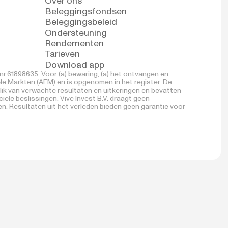
Over ons
Beleggingsfondsen
Beleggingsbeleid
Ondersteuning
Rendementen
Tarieven
Download app
r.61898635. Voor (a) bewaring, (a) het ontvangen en
ële Markten (AFM) en is opgenomen in het register. De
lik van verwachte resultaten en uitkeringen en bevatten
ële beslissingen. Vive Invest B.V. draagt geen
n. Resultaten uit het verleden bieden geen garantie voor