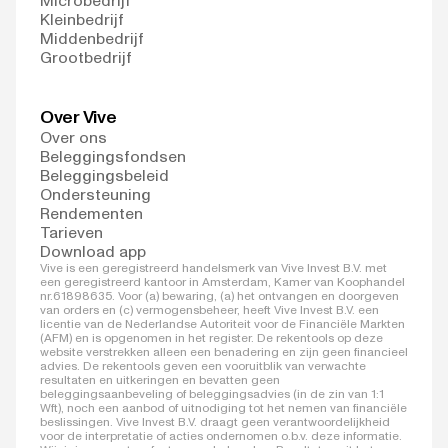
Microbedrijf
Kleinbedrijf
Middenbedrijf
Grootbedrijf
Over Vive
Over ons
Beleggingsfondsen
Beleggingsbeleid
Ondersteuning
Rendementen
Tarieven
Download app
Vive is een geregistreerd handelsmerk van Vive Invest B.V. met
een geregistreerd kantoor in Amsterdam, Kamer van Koophandel
nr.61898635. Voor (a) bewaring, (a) het ontvangen en doorgeven
van orders en (c) vermogensbeheer, heeft Vive Invest B.V. een
licentie van de Nederlandse Autoriteit voor de Financiële Markten
(AFM) en is opgenomen in het register. De rekentools op deze
website verstrekken alleen een benadering en zijn geen financieel
advies. De rekentools geven een vooruitblik van verwachte
resultaten en uitkeringen en bevatten geen
beleggingsaanbeveling of beleggingsadvies (in de zin van 1:1
Wft), noch een aanbod of uitnodiging tot het nemen van financiële
beslissingen. Vive Invest B.V. draagt geen verantwoordelijkheid
voor de interpretatie of acties ondernomen o.b.v. deze informatie.