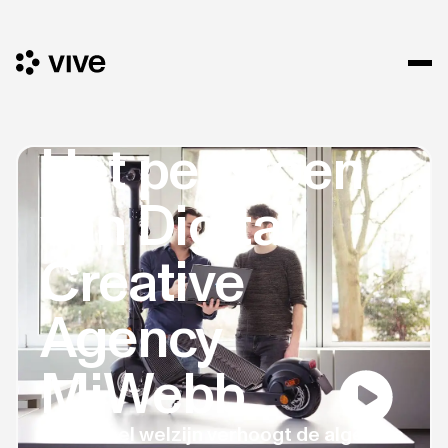
Het pensioen
van Digital
Creative
Agency
MiWebb
Financieel welzijn verhoogt de algehele