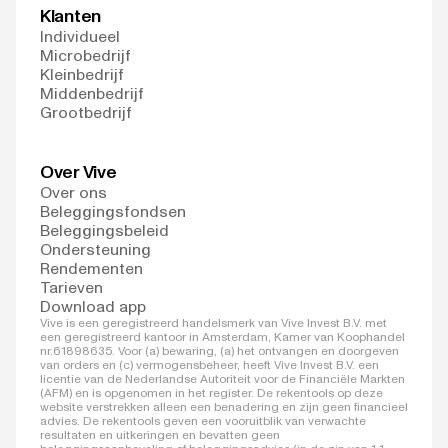
Klanten
Individueel
Microbedrijf
Kleinbedrijf
Middenbedrijf
Grootbedrijf
Over Vive
Over ons
Beleggingsfondsen
Beleggingsbeleid
Ondersteuning
Rendementen
Tarieven
Download app
Vive is een geregistreerd handelsmerk van Vive Invest B.V. met
een geregistreerd kantoor in Amsterdam, Kamer van Koophandel
nr.61898635. Voor (a) bewaring, (a) het ontvangen en doorgeven
van orders en (c) vermogensbeheer, heeft Vive Invest B.V. een
licentie van de Nederlandse Autoriteit voor de Financiële Markten
(AFM) en is opgenomen in het register. De rekentools op deze
website verstrekken alleen een benadering en zijn geen financieel
advies. De rekentools geven een vooruitblik van verwachte
resultaten en uitkeringen en bevatten geen