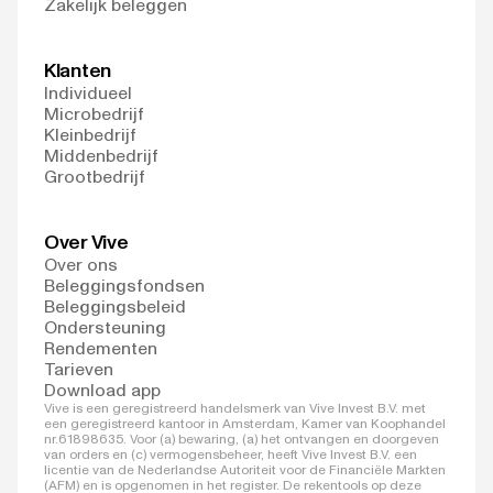
Zakelijk beleggen
Klanten
Individueel
Microbedrijf
Kleinbedrijf
Middenbedrijf
Grootbedrijf
Over Vive
Over ons
Beleggingsfondsen
Beleggingsbeleid
Ondersteuning
Rendementen
Tarieven
Download app
Vive is een geregistreerd handelsmerk van Vive Invest B.V. met
een geregistreerd kantoor in Amsterdam, Kamer van Koophandel
nr.61898635. Voor (a) bewaring, (a) het ontvangen en doorgeven
van orders en (c) vermogensbeheer, heeft Vive Invest B.V. een
licentie van de Nederlandse Autoriteit voor de Financiële Markten
(AFM) en is opgenomen in het register. De rekentools op deze