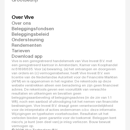
Over Vive
Over ons
Beleggingsfondsen
Beleggingsbeleid
Ondersteuning
Rendementen
Tarieven
Download app
Vive is een geregistreerd handelsmerk van Vive Invest B.V. met
een geregistreerd kantoor in Amsterdam, Kamer van Koophandel
nr.61898635. Voor (a) bewaring, (a) het ontvangen en doorgeven
van orders en (c) vermogensbeheer, heeft Vive Invest B.V. een
licentie van de Nederlandse Autoriteit voor de Financiële Markten
(AFM) en is opgenomen in het register. De rekentools op deze
website verstrekken alleen een benadering en zijn geen financieel
advies. De rekentools geven een vooruitblik van verwachte
resultaten en uitkeringen en bevatten geen
beleggingsaanbeveling of beleggingsadvies (in de zin van 1:1
Wft), noch een aanbod of uitnodiging tot het nemen van financiële
beslissingen. Vive Invest B.V. draagt geen verantwoordelijkheid
voor de interpretatie of acties ondernomen o.b.v. deze informatie.
Wijzigingen en typefouten voorbehouden. Resultaten uit het
verleden bieden geen garantie voor de toekomst. Beleggen kent
risico's, je kunt (een deel van) je inleg verliezen. Bouw bewust
vermogen op.