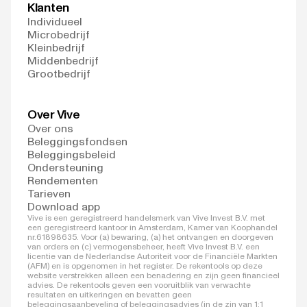
Klanten
Individueel
Microbedrijf
Kleinbedrijf
Middenbedrijf
Grootbedrijf
Over Vive
Over ons
Beleggingsfondsen
Beleggingsbeleid
Ondersteuning
Rendementen
Tarieven
Download app
Vive is een geregistreerd handelsmerk van Vive Invest B.V. met
een geregistreerd kantoor in Amsterdam, Kamer van Koophandel
nr.61898635. Voor (a) bewaring, (a) het ontvangen en doorgeven
van orders en (c) vermogensbeheer, heeft Vive Invest B.V. een
licentie van de Nederlandse Autoriteit voor de Financiële Markten
(AFM) en is opgenomen in het register. De rekentools op deze
website verstrekken alleen een benadering en zijn geen financieel
advies. De rekentools geven een vooruitblik van verwachte
resultaten en uitkeringen en bevatten geen
beleggingsaanbeveling of beleggingsadvies (in de zin van 1:1