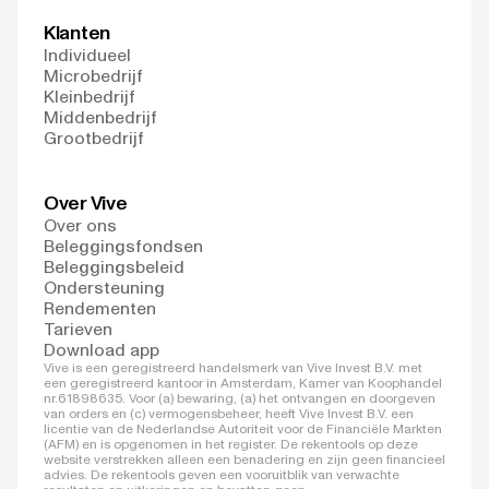
Klanten
Individueel
Microbedrijf
Kleinbedrijf
Middenbedrijf
Grootbedrijf
Over Vive
Over ons
Beleggingsfondsen
Beleggingsbeleid
Ondersteuning
Rendementen
Tarieven
Download app
Vive is een geregistreerd handelsmerk van Vive Invest B.V. met
een geregistreerd kantoor in Amsterdam, Kamer van Koophandel
nr.61898635. Voor (a) bewaring, (a) het ontvangen en doorgeven
van orders en (c) vermogensbeheer, heeft Vive Invest B.V. een
licentie van de Nederlandse Autoriteit voor de Financiële Markten
(AFM) en is opgenomen in het register. De rekentools op deze
website verstrekken alleen een benadering en zijn geen financieel
advies. De rekentools geven een vooruitblik van verwachte