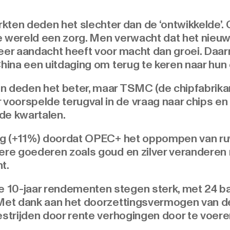
.
n deden het slechter dan de ‘ontwikkelde’. Ch
e wereld een zorg. Men verwacht dat het nieu
eer aandacht heeft voor macht dan groei. Daarn
 China een uitdaging om terug te keren naar hu
n deden het beter, maar TSMC (de chipfabrikan
oorspelde terugval in de vraag naar chips e
de kwartalen.
eeg (+11%) doordat OPEC+ het oppompen van ruw
dere goederen zoals goud en zilver veranderen 
nt.
 10-jaar rendementen stegen sterk, met 24 ba
 Met dank aan het doorzettingsvermogen van d
estrijden door rente verhogingen door te voere