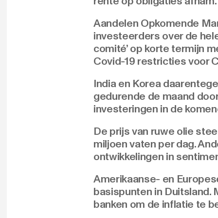
rente op obligaties afnam
Aandelen Opkomende Markte
investeerders over de hel
comité’ op korte termijn m
Covid-19 restricties voor
India en Korea daarentege
gedurende de maand door v
investeringen in de komen
De prijs van ruwe olie st
miljoen vaten per dag. An
ontwikkelingen in sentime
Amerikaanse- en Europese
basispunten in Duitsland.
banken om de inflatie te b