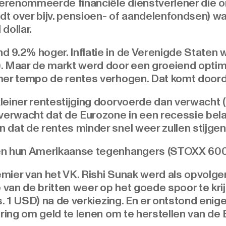
gerenommeerde financiële dienstverlener die o
t over bijv. pensioen- of aandelenfondsen) wa
 dollar.
 9.2% hoger. Inflatie in de Verenigde Staten 
). Maar de markt werd door een groeiend opti
mer tempo de rentes verhogen. Dat komt doord
leiner rentestijging doorvoerde dan verwacht (
 verwacht dat de Eurozone in een recessie bel
dat de rentes minder snel weer zullen stijgen
en hun Amerikaanse tegenhangers (STOXX 600
remier van het VK. Rishi Sunak werd als opvolg
van de britten weer op het goede spoor te kri
vs. 1 USD) na de verkiezing. En er ontstond eni
ering om geld te lenen om te herstellen van de