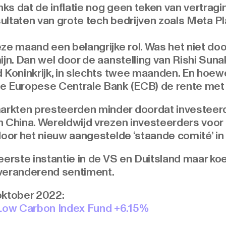
s dat de inflatie nog geen teken van vertraging
ultaten van grote tech bedrijven zoals Meta 
ze maand een belangrijke rol. Was het niet doo
ijn. Dan wel door de aanstelling van Rishi Suna
 Koninkrijk, in slechts twee maanden. En hoewel
de Europese Centrale Bank (ECB) de rente met
rkten presteerden minder doordat investeer
n China. Wereldwijd vrezen investeerders voor 
door het nieuw aangestelde ‘staande comité’ in
eerste instantie in de VS en Duitsland maar ko
 veranderend sentiment.
oktober 2022:
Low Carbon Index Fund +6.15%