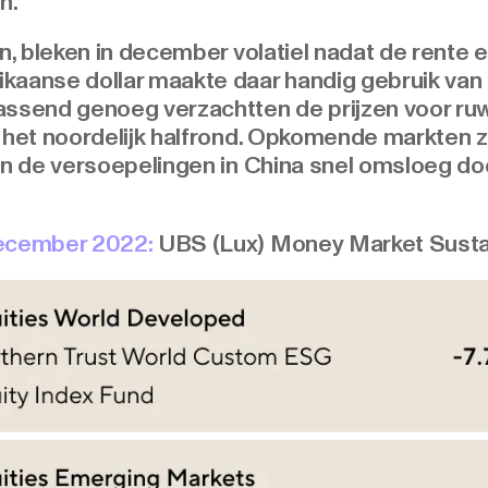
n.
en, bleken in december volatiel nadat de rente
aanse dollar maakte daar handig gebruik van i
ssend genoeg verzachtten de prijzen voor ruwe
n het noordelijk halfrond. Opkomende markten 
an de versoepelingen in China snel omsloeg doo
december 2022:
UBS (Lux) Money Market Susta