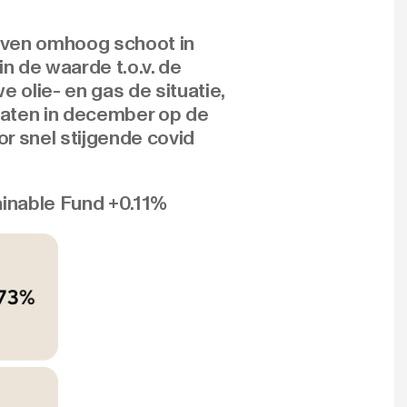
 even omhoog schoot in
n de waarde t.o.v. de
 olie- en gas de situatie,
zaten in december op de
r snel stijgende covid
inable Fund +0.11%