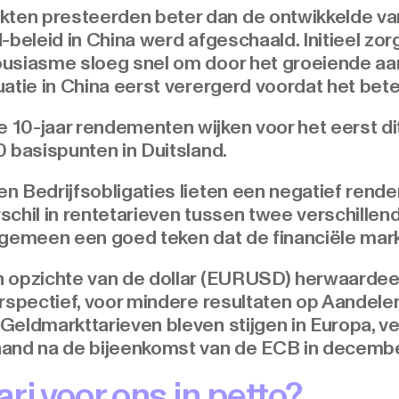
en presteerden beter dan de ontwikkelde var
-beleid in China werd afgeschaald. Initieel zor
ousiasme sloeg snel om door het groeiende aa
atie in China eerst verergerd voordat het bete
0-jaar rendementen wijken voor het eerst dit 
 basispunten in Duitsland.
n Bedrijfsobligaties lieten een negatief rend
rschil in rentetarieven tussen twee verschillend
algemeen een goed teken dat de financiële markt
n opzichte van de dollar (EURUSD) herwaarde
erspectief, voor mindere resultaten op Aandele
Geldmarkttarieven bleven stijgen in Europa, ve
aand na de bijeenkomst van de ECB in decembe
ri voor ons in petto?