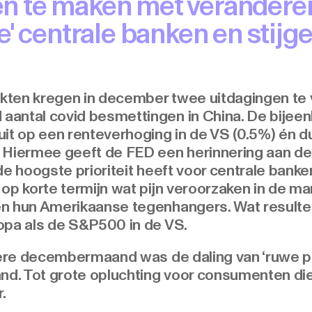
n te maken met verandere
e' centrale banken en stijg
kten kregen in december twee uitdagingen te 
antal covid besmettingen in China. De bijee
uit op een renteverhoging in de VS (0.5%) én d
 Hiermee geeft de FED een herinnering aan de
de hoogste prioriteit heeft voor centrale banke
op korte termijn wat pijn veroorzaken in de mar
n hun Amerikaanse tegenhangers. Wat resultee
opa als de S&P500 in de VS.
tere decembermaand was de daling van ‘ruwe prij
d. Tot grote opluchting voor consumenten di
.