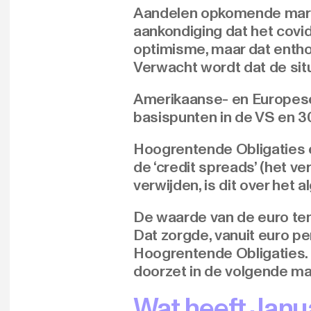
Aandelen opkomende markt
aankondiging dat het covid
optimisme, maar dat enth
Verwacht wordt dat de situ
Amerikaanse- en Europese 1
basispunten in de VS en 30
Hoogrentende Obligaties e
de ‘credit spreads’ (het ve
verwijden, is dit over het 
De waarde van de euro te
Dat zorgde, vanuit euro p
Hoogrentende Obligaties. 
doorzet in de volgende m
Wat heeft Janua