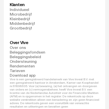
Klanten
Individueel
Microbedrijf
Kleinbedrijf
Middenbedrijf
Grootbedrijf
Over Vive
Over ons
Beleggingsfondsen
Beleggingsbeleid
Ondersteuning
Rendementen
Tarieven
Download app
Vive is een geregistreerd handelsmerk van Vive Invest B.V. met
een geregistreerd kantoor in Amsterdam, Kamer van Koophandel
nr.61898635. Voor (a) bewaring, (a) het ontvangen en doorgeven
van orders en (c) vermogensbeheer, heeft Vive Invest B.V. een
licentie van de Nederlandse Autoriteit voor de Financiële Markten
(AFM) en is opgenomen in het register. De rekentools op deze
website verstrekken alleen een benadering en zijn geen financieel
advies. De rekentools geven een vooruitblik van verwachte
resultaten en uitkeringen en bevatten geen