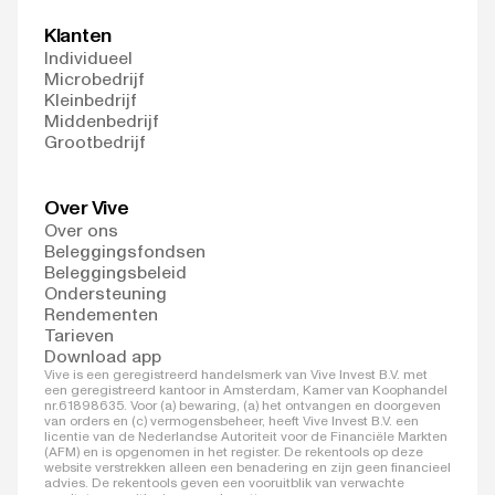
Klanten
Individueel
Microbedrijf
Kleinbedrijf
Middenbedrijf
Grootbedrijf
Over Vive
Over ons
Beleggingsfondsen
Beleggingsbeleid
Ondersteuning
Rendementen
Tarieven
Download app
Vive is een geregistreerd handelsmerk van Vive Invest B.V. met
een geregistreerd kantoor in Amsterdam, Kamer van Koophandel
nr.61898635. Voor (a) bewaring, (a) het ontvangen en doorgeven
van orders en (c) vermogensbeheer, heeft Vive Invest B.V. een
licentie van de Nederlandse Autoriteit voor de Financiële Markten
(AFM) en is opgenomen in het register. De rekentools op deze
website verstrekken alleen een benadering en zijn geen financieel
advies. De rekentools geven een vooruitblik van verwachte