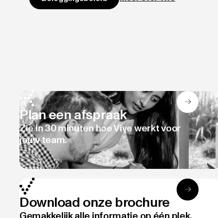
Plan een afspraak
Zie in 30 minuten hoe Vive werkt voor
jouw team.
Download onze brochure
Gemakkelijk alle informatie op één plek.