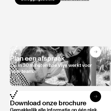
Plan een afspraak
Zie in 30 minuten hoe Vive werkt voor
jouw team.
Download onze brochure
Gemakkelijk alle informatie op één plek.