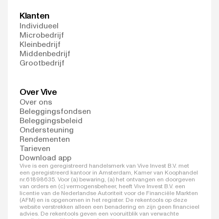
Klanten
Individueel
Microbedrijf
Kleinbedrijf
Middenbedrijf
Grootbedrijf
Over Vive
Over ons
Beleggingsfondsen
Beleggingsbeleid
Ondersteuning
Rendementen
Tarieven
Download app
Vive is een geregistreerd handelsmerk van Vive Invest B.V. met
een geregistreerd kantoor in Amsterdam, Kamer van Koophandel
nr.61898635. Voor (a) bewaring, (a) het ontvangen en doorgeven
van orders en (c) vermogensbeheer, heeft Vive Invest B.V. een
licentie van de Nederlandse Autoriteit voor de Financiële Markten
(AFM) en is opgenomen in het register. De rekentools op deze
website verstrekken alleen een benadering en zijn geen financieel
advies. De rekentools geven een vooruitblik van verwachte