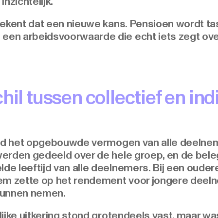
nzichtelijk.
tekent dat een nieuwe kans. Pensioen wordt tas
en arbeidsvoorwaarde die echt iets zegt over
hil tussen collectief en ind
werd het opgebouwde vermogen van alle deeln
erden gedeeld over de hele groep, en de bel
e leeftijd van alle deelnemers. Bij een ouder
em zette op het rendement voor jongere deeln
kunnen nemen.
jke uitkering stond grotendeels vast, maar was 