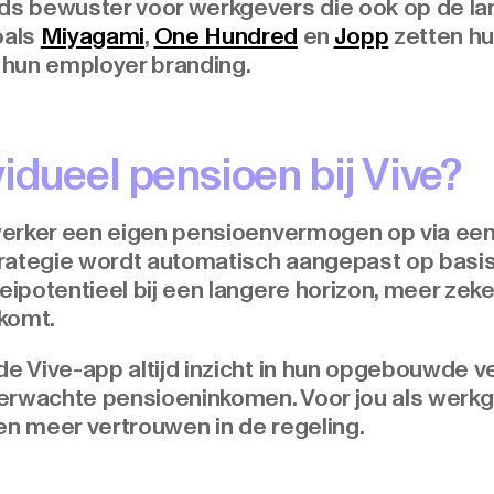
 bewuster voor werkgevers die ook op de lan
oals
Miyagami
,
One Hundred
en
Jopp
zetten hu
n hun employer branding.
idueel pensioen bij Vive?
erker een eigen pensioenvermogen op via een
rategie wordt automatisch aangepast op basis 
ipotentieel bij een langere horizon, meer zek
komt.
 Vive-app altijd inzicht in hun opgebouwde v
erwachte pensioeninkomen. Voor jou als werkg
n meer vertrouwen in de regeling.