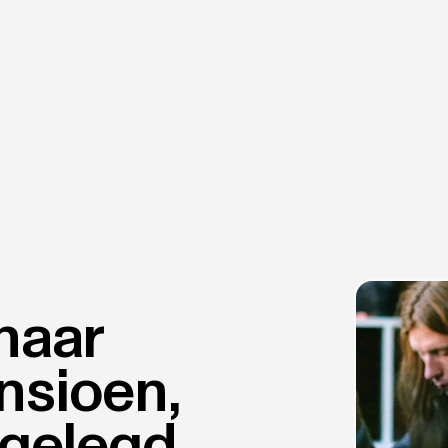
 naar
nsioen,
itgelegd