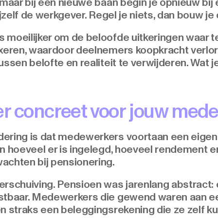
 maar bij een nieuwe baan begin je opnieuw bij
ijzelf de werkgever. Regel je niets, dan bouw je 
 moeilijker om de beloofde uitkeringen waar 
exeren, waardoor deelnemers koopkracht verlore
ssen belofte en realiteit te verwijderen. Wat je
er concreet voor jouw med
dering is dat medewerkers voortaan een eige
en hoeveel er is ingelegd, hoeveel rendement e
achten bij pensionering.
erschuiving. Pensioen was jarenlang abstract: 
astbaar. Medewerkers die gewend waren aan e
n straks een beleggingsrekening die ze zelf k