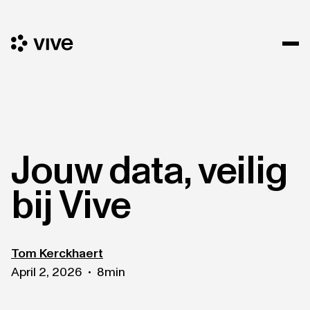
Jouw data, veilig
bij Vive
Tom Kerckhaert
April 2, 2026
8
min
•