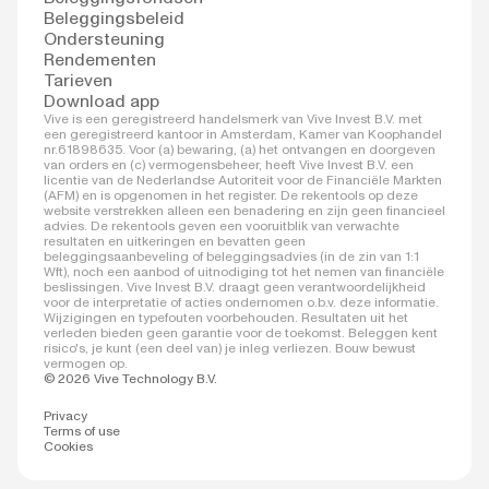
Beleggingsbeleid
Ondersteuning
Rendementen
Tarieven
Download app
Vive is een geregistreerd handelsmerk van Vive Invest B.V. met
een geregistreerd kantoor in Amsterdam, Kamer van Koophandel
nr.61898635. Voor (a) bewaring, (a) het ontvangen en doorgeven
van orders en (c) vermogensbeheer, heeft Vive Invest B.V. een
licentie van de Nederlandse Autoriteit voor de Financiële Markten
(AFM) en is opgenomen in het register. De rekentools op deze
website verstrekken alleen een benadering en zijn geen financieel
advies. De rekentools geven een vooruitblik van verwachte
resultaten en uitkeringen en bevatten geen
beleggingsaanbeveling of beleggingsadvies (in de zin van 1:1
Wft), noch een aanbod of uitnodiging tot het nemen van financiële
beslissingen. Vive Invest B.V. draagt geen verantwoordelijkheid
voor de interpretatie of acties ondernomen o.b.v. deze informatie.
Wijzigingen en typefouten voorbehouden. Resultaten uit het
verleden bieden geen garantie voor de toekomst. Beleggen kent
risico's, je kunt (een deel van) je inleg verliezen. Bouw bewust
vermogen op.
© 2026 Vive Technology B.V.
Privacy
Terms of use
Cookies