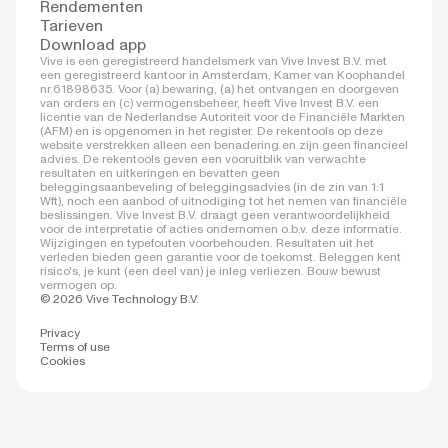
Rendementen
Tarieven
Download app
Vive is een geregistreerd handelsmerk van Vive Invest B.V. met
een geregistreerd kantoor in Amsterdam, Kamer van Koophandel
nr.61898635. Voor (a) bewaring, (a) het ontvangen en doorgeven
van orders en (c) vermogensbeheer, heeft Vive Invest B.V. een
licentie van de Nederlandse Autoriteit voor de Financiële Markten
(AFM) en is opgenomen in het register. De rekentools op deze
website verstrekken alleen een benadering en zijn geen financieel
advies. De rekentools geven een vooruitblik van verwachte
resultaten en uitkeringen en bevatten geen
beleggingsaanbeveling of beleggingsadvies (in de zin van 1:1
Wft), noch een aanbod of uitnodiging tot het nemen van financiële
beslissingen. Vive Invest B.V. draagt geen verantwoordelijkheid
voor de interpretatie of acties ondernomen o.b.v. deze informatie.
Wijzigingen en typefouten voorbehouden. Resultaten uit het
verleden bieden geen garantie voor de toekomst. Beleggen kent
risico's, je kunt (een deel van) je inleg verliezen. Bouw bewust
vermogen op.
© 2026 Vive Technology B.V.
Privacy
Terms of use
Cookies