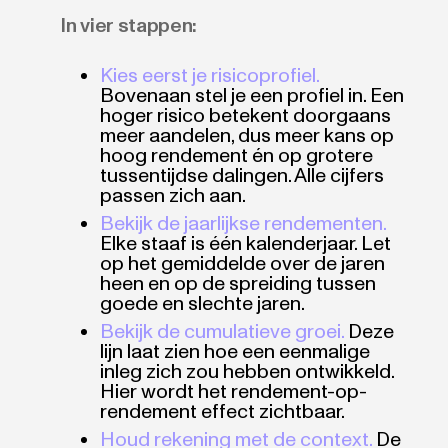
In vier stappen:
Kies eerst je risicoprofiel.
Bovenaan stel je een profiel in. Een
hoger risico betekent doorgaans
meer aandelen, dus meer kans op
hoog rendement én op grotere
tussentijdse dalingen. Alle cijfers
passen zich aan.
Bekijk de jaarlijkse rendementen.
Elke staaf is één kalenderjaar. Let
op het gemiddelde over de jaren
heen en op de spreiding tussen
goede en slechte jaren.
Bekijk de cumulatieve groei.
Deze
lijn laat zien hoe een eenmalige
inleg zich zou hebben ontwikkeld.
Hier wordt het rendement-op-
rendement effect zichtbaar.
Houd rekening met de context.
De